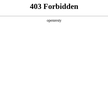
产品及服务
行业解决方案
合作伙伴
投资者关系
记数码深度参与AI Tour香港站
行。和记数码首次以微软香港CSP（云解决方案提供商）全新身份亮相此次国际AI盛
和记问学（Smart Vision）产品能力和微软企业级AI技术栈落地发表主题
，和记数码千帆·出海伙伴招募计划也正式启动，未来，将与各类